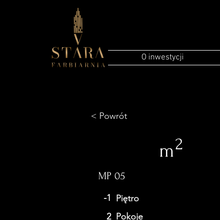
O inwestycji
< Powrót
2
m
MP 05
-1
Piętro
2
Pokoje