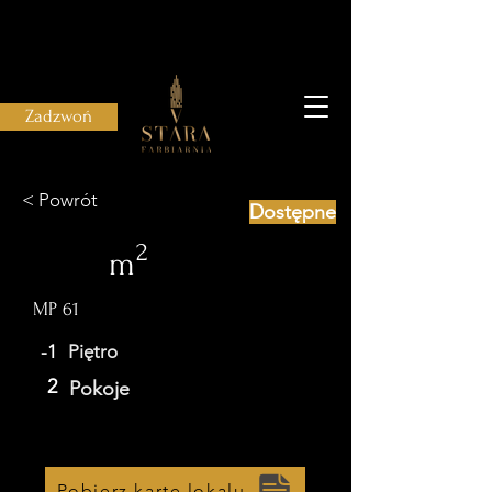
Zadzwoń
< Powrót
Dostępne
2
m
MP 61
-1
Piętro
2
Pokoje
Pobierz kartę lokalu