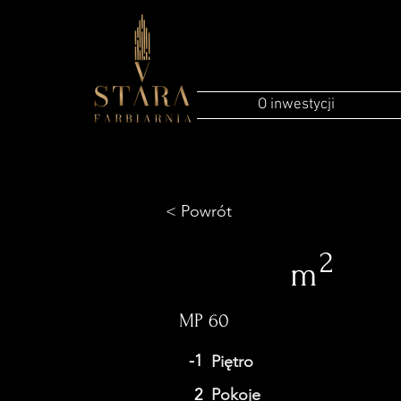
O inwestycji
< Powrót
2
m
MP 60
-1
Piętro
2
Pokoje