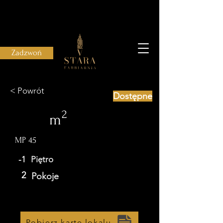
Zadzwoń
< Powrót
Dostępne
2
m
MP 45
-1
Piętro
2
Pokoje
Pobierz kartę lokalu