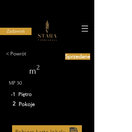
Zadzwoń
< Powrót
Sprzedane
2
m
MP 30
-1
Piętro
2
Pokoje
Pobierz kartę lokalu