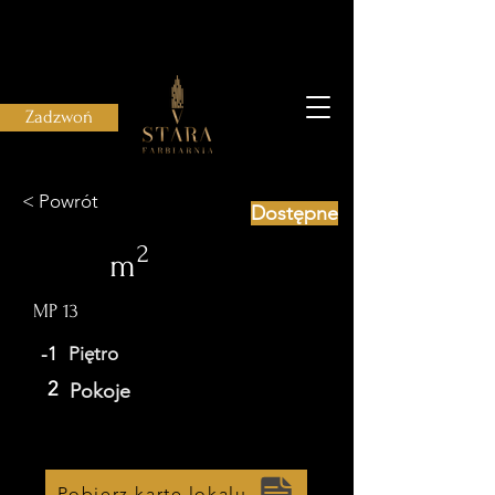
Zadzwoń
< Powrót
Dostępne
2
m
MP 13
-1
Piętro
2
Pokoje
Pobierz kartę lokalu