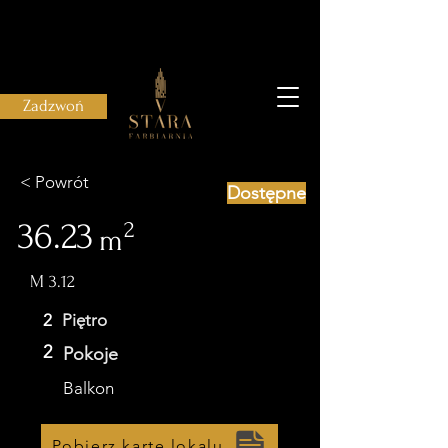
Zadzwoń
< Powrót
Dostępne
36.23
2
m
M 3.12
2
Piętro
2
Pokoje
Balkon
Pobierz kartę lokalu