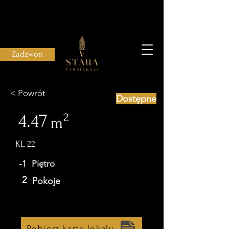
Zadzwoń
< Powrót
Dostępne
4.47
2
m
KL 22
-1
Piętro
2
Pokoje
Pobierz kartę lokalu