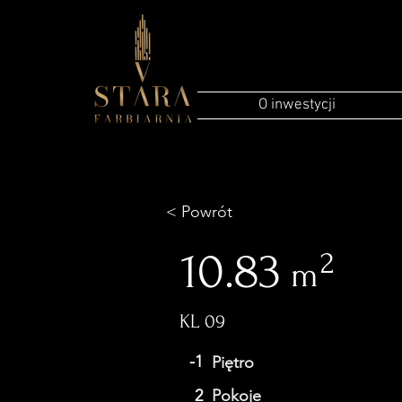
O inwestycji
< Powrót
10.83
2
m
KL 09
-1
Piętro
2
Pokoje