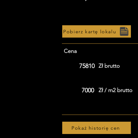
Pobierz kartę lokalu
Cena
75810
Zł brutto
7000
Zł / m2 brutto
Pokaż historię cen