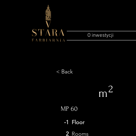
O inwestycji
< Back
2
m
MP 60
-1
Floor
2
Rooms