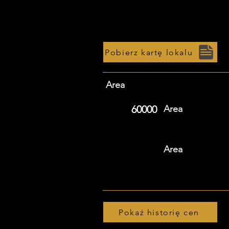
Pobierz kartę lokalu
Area
60000
Area
Area
Pokaż historię cen