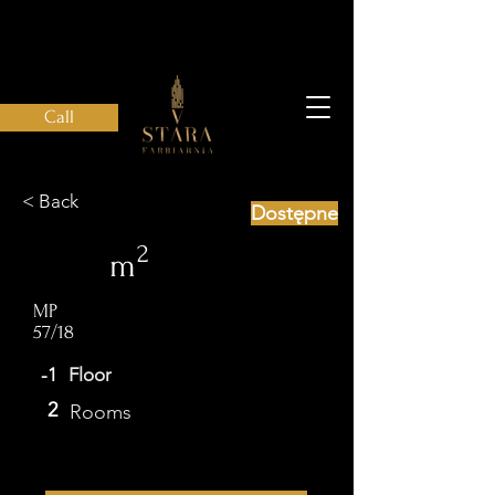
Call
< Back
Dostępne
2
m
MP
57/18
-1
Floor
2
Rooms