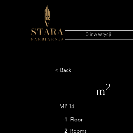
O inwestycji
< Back
2
m
MP 14
-1
Floor
2
Rooms