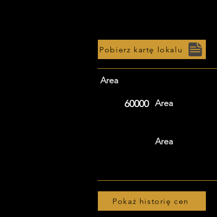
Pobierz kartę lokalu
Area
60000
Area
Area
Pokaż historię cen