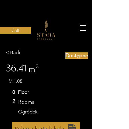
Call
< Back
Dostępne
36.41
2
m
М 1.08
0
Floor
2
Rooms
Ogródek
Pobierz kartę lokalu