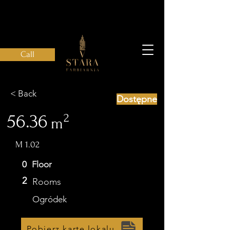
Call
< Back
Dostępne
56.36
2
m
M 1.02
0
Floor
2
Rooms
Ogródek
Pobierz kartę lokalu