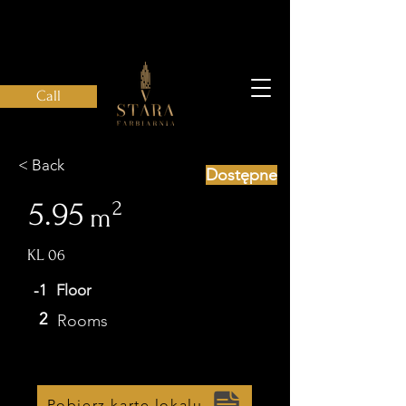
Call
< Back
Dostępne
5.95
2
m
KL 06
-1
Floor
2
Rooms
Pobierz kartę lokalu