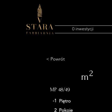
O inwestycji
< Powrót
2
m
MP 48/49
-1
Piętro
2
Pokoje