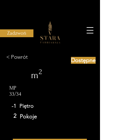
Zadzwoń
< Powrót
Dostępne
2
m
MP
33/34
-1
Piętro
2
Pokoje