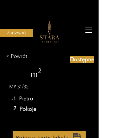
Zadzwoń
< Powrót
Dostępne
2
m
MP 31/32
-1
Piętro
2
Pokoje
Pobierz kartę lokalu