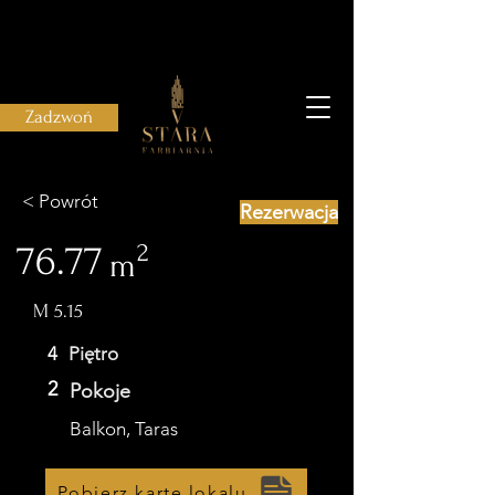
Zadzwoń
< Powrót
Rezerwacja
76.77
2
m
M 5.15
4
Piętro
2
Pokoje
Balkon, Taras
Pobierz kartę lokalu