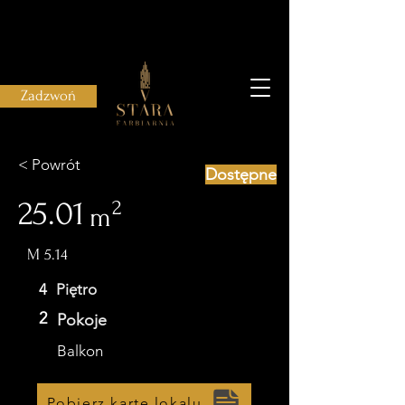
Zadzwoń
< Powrót
Dostępne
25.01
2
m
M 5.14
4
Piętro
2
Pokoje
Balkon
Pobierz kartę lokalu