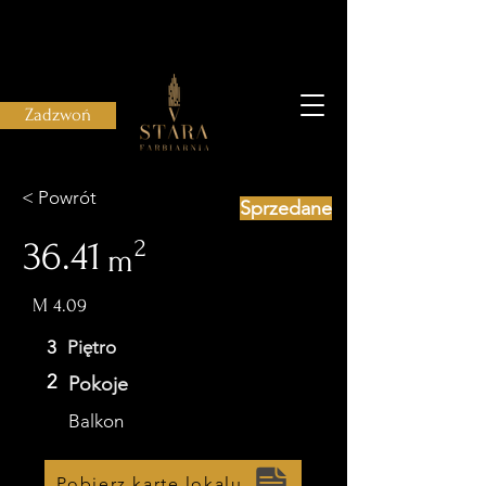
Zadzwoń
< Powrót
Sprzedane
36.41
2
m
M 4.09
3
Piętro
2
Pokoje
Balkon
Pobierz kartę lokalu