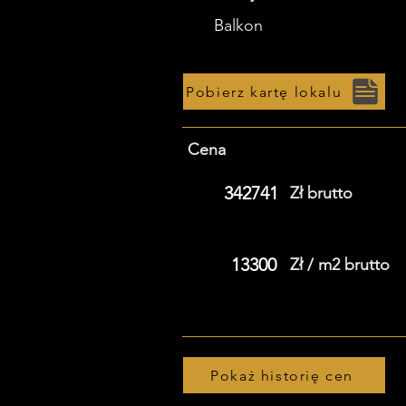
Balkon
Pobierz kartę lokalu
Cena
342741
Zł brutto
13300
Zł / m2 brutto
Pokaż historię cen