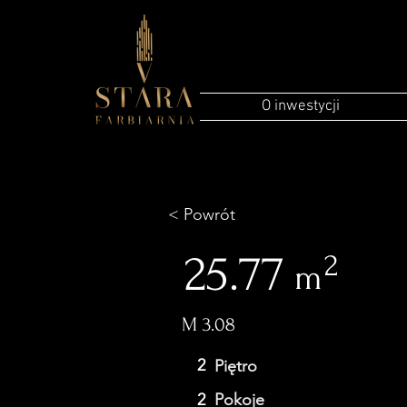
O inwestycji
< Powrót
25.77
2
m
M 3.08
2
Piętro
2
Pokoje