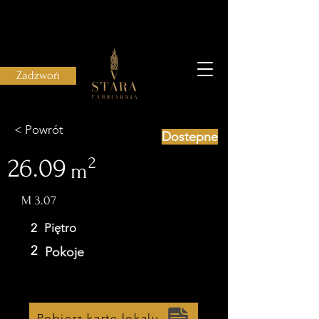
Zadzwoń
< Powrót
Dostepne
26.09
2
m
M 3.07
2
Piętro
2
Pokoje
Pobierz kartę lokalu