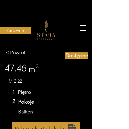
Zadzwoń
< Powrót
Dostępne
47.46
2
m
M 2.22
1
Piętro
2
Pokoje
Balkon
Pobierz kartę lokalu