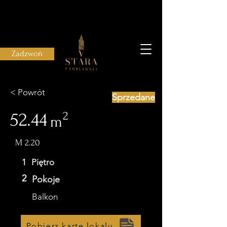
Zadzwoń
< Powrót
Sprzedane
52.44
2
m
M 2.20
1
Piętro
2
Pokoje
Balkon
Pobierz kartę lokalu