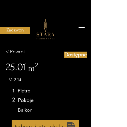
Zadzwoń
< Powrót
Dostępne
25.01
2
m
M 2.14
1
Piętro
2
Pokoje
Balkon
Pobierz kartę lokalu