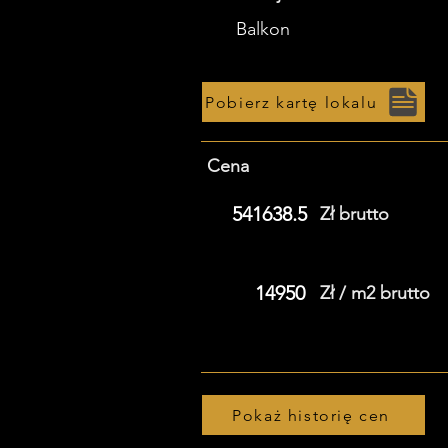
Balkon
Pobierz kartę lokalu
Cena
541638.5
Zł brutto
14950
Zł / m2 brutto
Pokaż historię cen