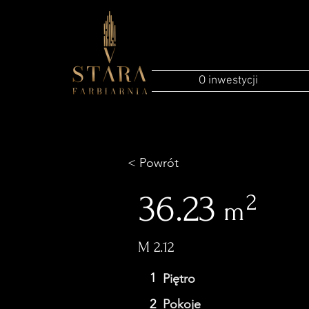
O inwestycji
< Powrót
36.23
2
m
M 2.12
1
Piętro
2
Pokoje