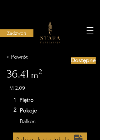
Zadzwoń
< Powrót
Dostępne
36.41
2
m
M 2.09
1
Piętro
2
Pokoje
Balkon
Pobierz kartę lokalu