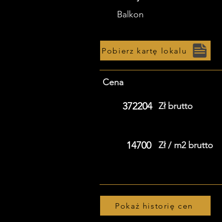
Balkon
Pobierz kartę lokalu
Cena
372204
Zł brutto
14700
Zł / m2 brutto
Pokaż historię cen