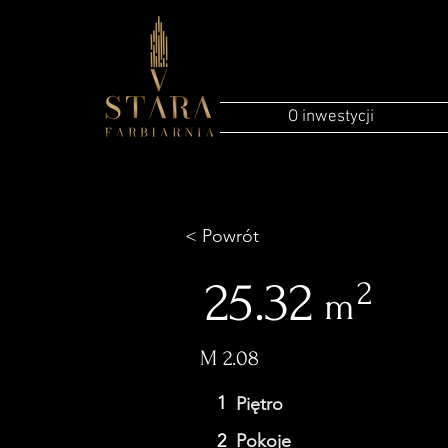
O inwestycji
< Powrót
25.32
2
m
M 2.08
1
Piętro
2
Pokoje