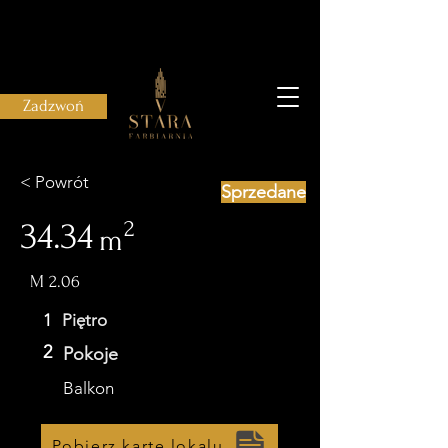
Zadzwoń
< Powrót
Sprzedane
34.34
2
m
M 2.06
1
Piętro
2
Pokoje
Balkon
Pobierz kartę lokalu