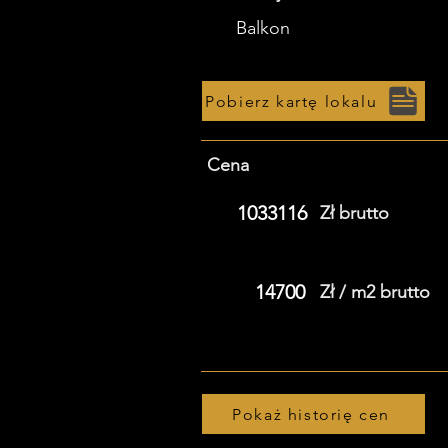
Balkon
Pobierz kartę lokalu
Cena
1033116
Zł brutto
14700
Zł / m2 brutto
Pokaż historię cen