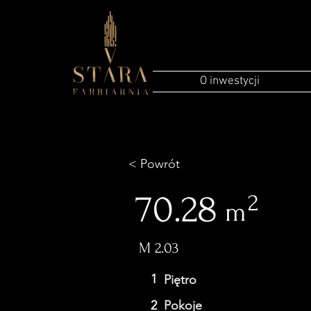
O inwestycji
< Powrót
70.28
2
m
M 2.03
1
Piętro
2
Pokoje