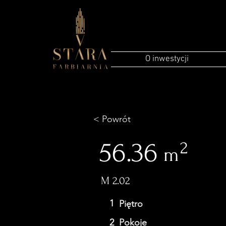
O inwestycji
< Powrót
56.36
2
m
M 2.02
1
Piętro
2
Pokoje