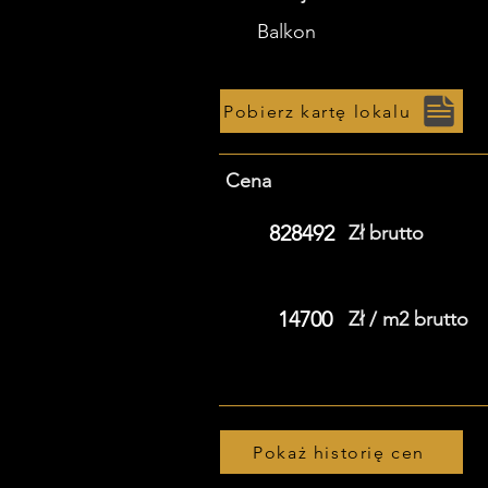
Balkon
Pobierz kartę lokalu
Cena
828492
Zł brutto
14700
Zł / m2 brutto
Pokaż historię cen