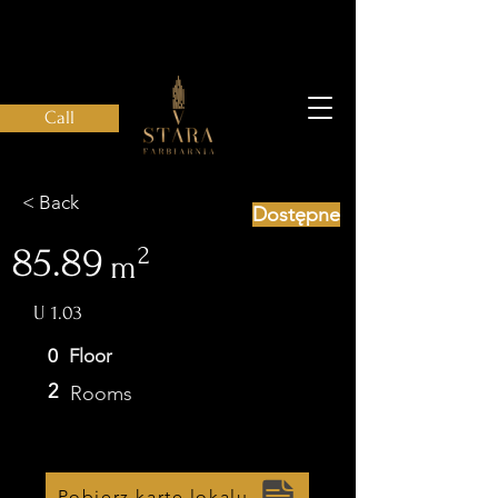
Call
< Back
Dostępne
85.89
2
m
U 1.03
0
Floor
2
Rooms
Pobierz kartę lokalu