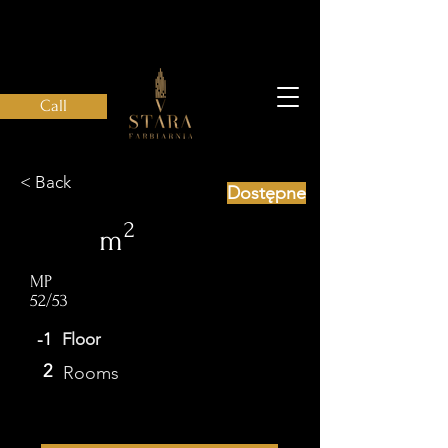
Call
< Back
Dostępne
2
m
MP
52/53
-1
Floor
2
Rooms