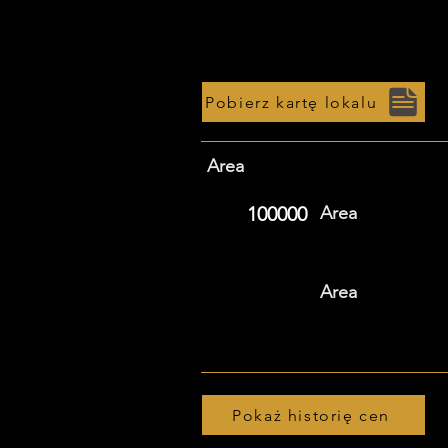
Pobierz kartę lokalu
Area
100000
Area
Area
Pokaż historię cen