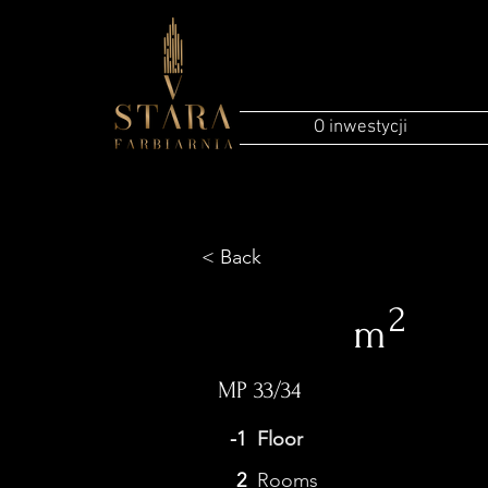
O inwestycji
< Back
2
m
MP 33/34
-1
Floor
2
Rooms