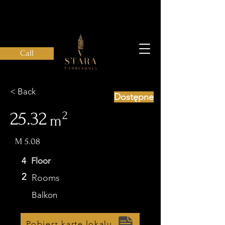
Call
< Back
Dostępne
25.32
2
m
M 5.08
4
Floor
2
Rooms
Balkon
Pobierz kartę lokalu