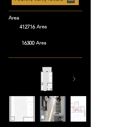
Area
412716
Area
16300
Area