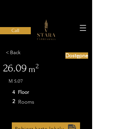
Call
< Back
Dostępne
26.09
2
m
M 5.07
4
Floor
2
Rooms
Pobierz kartę lokalu