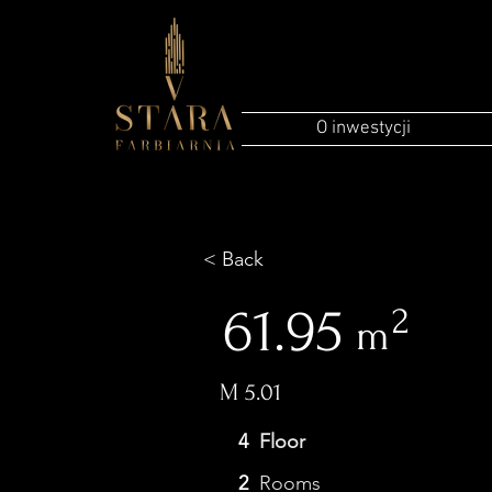
O inwestycji
< Back
61.95
2
m
M 5.01
4
Floor
2
Rooms