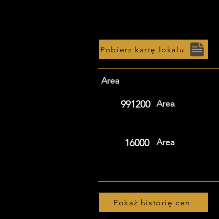
Pobierz kartę lokalu
Area
991200
Area
16000
Area
Pokaż historię cen