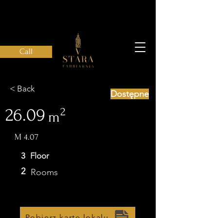
Call
< Back
Dostępne
26.09
2
m
M 4.07
3
Floor
2
Rooms
Pobierz kartę lokalu