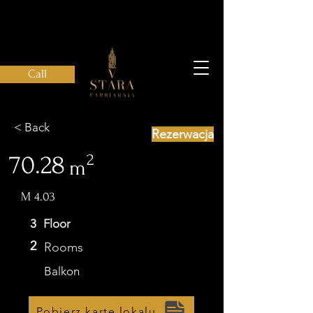
Call
< Back
Rezerwacja
70.28
2
m
M 4.03
3
Floor
2
Rooms
Balkon
Pobierz kartę lokalu