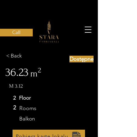
Call
< Back
Dostępne
36.23
2
m
M 3.12
2
Floor
2
Rooms
Balkon
Pobierz kartę lokalu