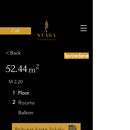
Call
< Back
Sprzedane
52.44
2
m
M 2.20
1
Floor
2
Rooms
Balkon
Pobierz kartę lokalu