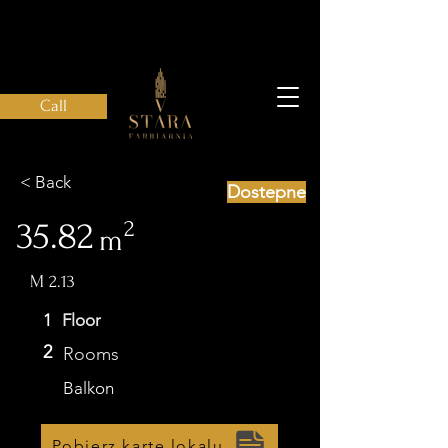
Call
< Back
Dostepne
35.82
2
m
M 2.13
1
Floor
2
Rooms
Balkon
Pobierz kartę lokalu