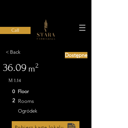
Call
< Back
Dostępne
36.09
2
m
М 1.14
0
Floor
2
Rooms
Ogródek
Pobierz kartę lokalu