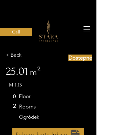
Call
< Back
Dostepne
25.01
2
m
М 1.13
0
Floor
2
Rooms
Ogródek
Pobierz kartę lokalu